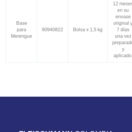
12 mese
en su
envase
Base
original 
para
90940822
Bolsa x 1,5 kg
7 días
Merengue
una vez
preparad
y
aplicado