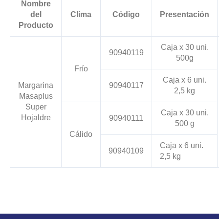
Nombre
del
Clima
Código
Presentación
Producto
Caja x 30 uni.
90940119
500g
Frío
Caja x 6 uni.
Margarina
90940117
2,5 kg
Masaplus
Super
Caja x 30 uni.
Hojaldre
90940111
500 g
Cálido
Caja x 6 uni.
90940109
2,5 kg